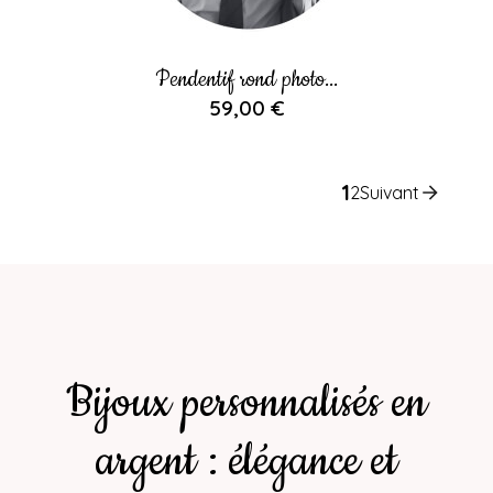
Pendentif rond photo...
59,00 €
1
2
Suivant
Bijoux personnalisés en
argent : élégance et