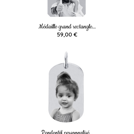
Médaille grand rectangle...
59,00 €
Pendentif personnalisé...