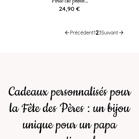
Porte clé photo...
24,90 €
2
Précédent
1
3
Suivant
Cadeaux personnalisés pour
la Fête des Pères : un bijou
unique pour un papa