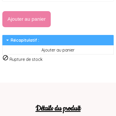
Ajouter au panier
arrow_drop_down
Récapitulatif :
Ajouter au panier

Rupture de stock
Détails du produit