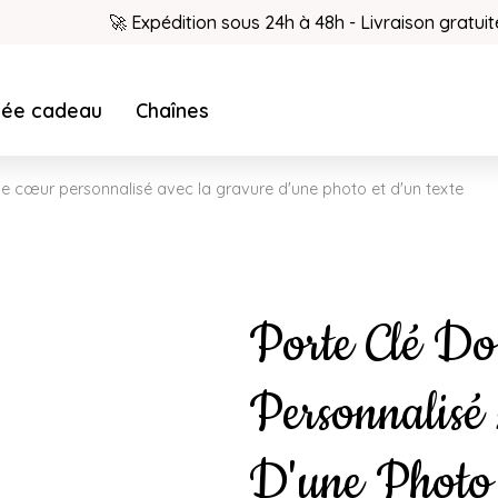
🚀 Expédition sous 24h à 48h - Livraison gratuit
dée cadeau
Chaînes
le cœur personnalisé avec la gravure d'une photo et d'un texte
Porte Clé Do
Personnalisé
D'une Photo 