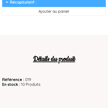
arrow_drop_down
Récapitulatif :
Ajouter au panier
Détails du produit
Référence
019
En stock
10 Produits