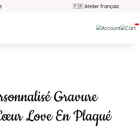
e
🇫🇷 Atelier français
rsonnalisé Gravure
 Cœur Love En Plaqué