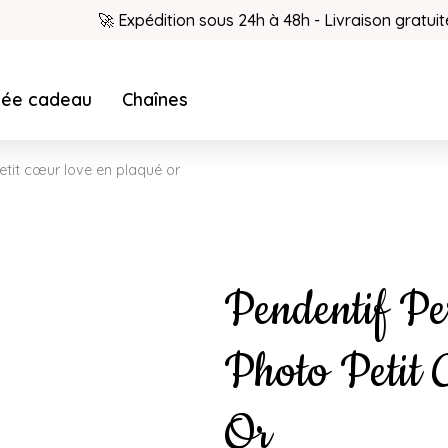
🚀 Expédition sous 24h à 48h - Livraison gratuit
dée cadeau
Chaînes
etit cœur love en plaqué or
Pendentif Pe
Photo Petit
Or