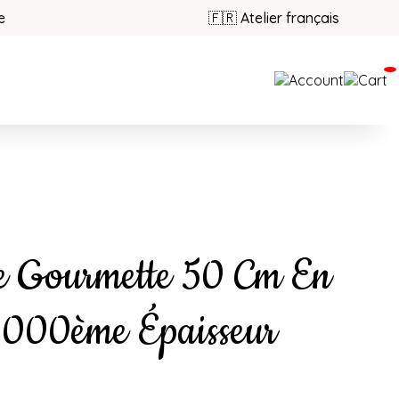
e
🇫🇷 Atelier français
e Gourmette 50 Cm En
1000ème Épaisseur